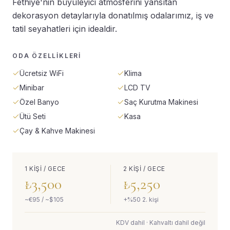
Fethiye'nin büyüleyici atmosferini yansıtan
dekorasyon detaylarıyla donatılmış odalarımız, iş ve
tatil seyahatleri için idealdir.
ODA ÖZELLIKLERI
Ücretsiz WiFi
Klima
Minibar
LCD TV
Özel Banyo
Saç Kurutma Makinesi
Ütü Seti
Kasa
Çay & Kahve Makinesi
1 KIŞI / GECE
2 KIŞI / GECE
₺
3,500
₺
5,250
~€
95
/ ~$
105
+%50 2. kişi
KDV dahil · Kahvaltı dahil değil