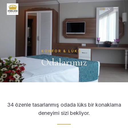
TR
|
EN
KONFOR & LÜKS
Odalarımız
34 özenle tasarlanmış odada lüks bir konaklama
deneyimi sizi bekliyor.