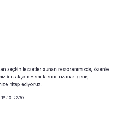
z
n seçkin lezzetler sunan restoranımızda, özenle
emizden akşam yemeklerine uzanan geniş
ze hitap ediyoruz.
| 18:30–22:30