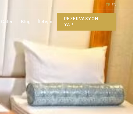
TR
|
EN
REZERVASYON
Galeri
Blog
İletişim
YAP