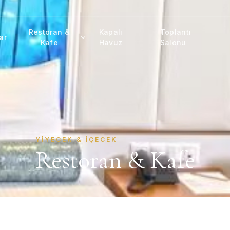
Restoran &
Kapalı
Toplantı
ar
Kafe
Havuz
Salonu
YIYECEK & İÇECEK
Restoran & Kafe