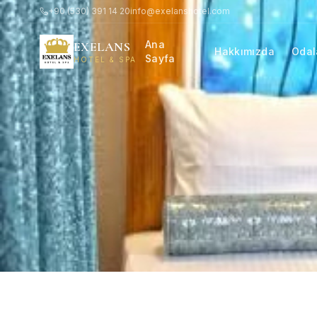
+90 (530) 391 14 20
info@exelanshotel.com
Ana
EXELANS
Hakkımızda
Odal
Sayfa
HOTEL & SPA